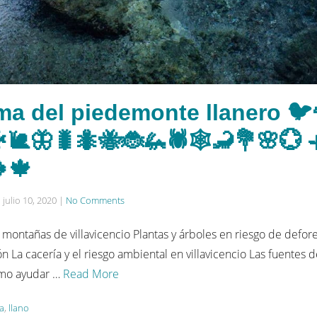
a del piedemonte llanero 🐦
🐠🐌🦋🐛🐜🐝🐞🦗🕷🕸🦂💐🌸💮 
🍁
n
julio 10, 2020
|
No Comments
montañas de villavicencio Plantas y árboles en riesgo de defore
n La cacería y el riesgo ambiental en villavicencio Las fuentes 
Cómo ayudar …
Read More
a
,
llano