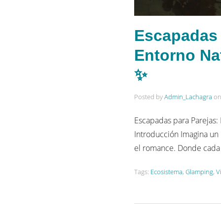
Escapadas 
Entorno Na
✨
Posted by
Admin_Lachagra
o
Escapadas para Parejas:
Introducción Imagina un 
el romance. Donde cada 
Tags:
Ecosistema
,
Glamping
,
V