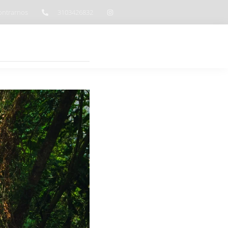
ntrarnos
3103426832
Habitaciones
Blog
📞WhatsApp