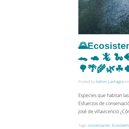
🌄Ecosistem
🐊 🐢 🦎 🐍
🌳🌴🌾🌿☘
Posted by
Admin_Lachagra
o
Especies que habitan las 
Esfuerzos de conservació
José de villavicencio ¿
Tags:
conservación
,
Ecosistem