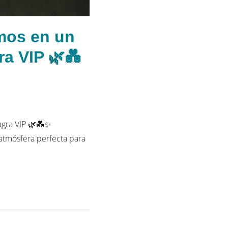
mos en un
a VIP 🌿💑
agra VIP 🌿💑✨
 atmósfera perfecta para