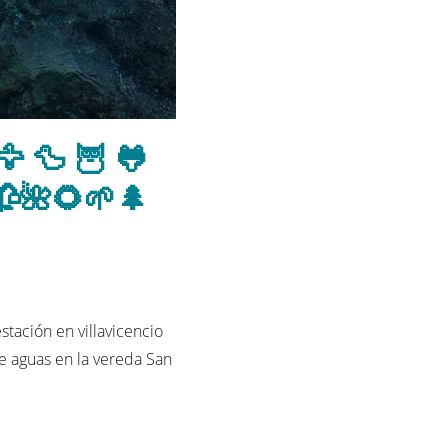
 🦆 🦉 🐸
🥀🌺🌻🌱🌲
stación en villavicencio
de aguas en la vereda San